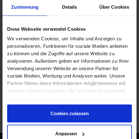
Zustimmung
Details
Über Cookies
Wenn Sie zu dieser Themenreihe eingeladen
werden möchten, dann können Sie einen Zugang
auf unserer
Eventplattform
beantragen.
Diese Webseite verwendet Cookies
Wir verwenden Cookies, um Inhalte und Anzeigen zu
Sofern Sie bereits an den letzten Events dieser
personalisieren, Funktionen für soziale Medien anbieten
Themenreihe teilgenommen haben, sind Sie
zu können und die Zugriffe auf unsere Website zu
bereits registriert und können sich am
analysieren. Außerdem geben wir Informationen zu Ihrer
Veranstaltungstag mit Ihrer E-Mail-Adresse und
Verwendung unserer Website an unsere Partner für
Passwort auf der
Eventplattform
anmelden.
soziale Medien, Werbung und Analysen weiter. Unsere
Partner führen diese Informationen möglicherweise mit
Wir würden uns freuen, wenn Sie am
17.
weiteren Daten zusammen, die Sie ihnen bereitgestellt
September 2026
mit dabei sind.
haben oder die sie im Rahmen Ihrer Nutzung der Dienste
gesammelt haben.
Mit Fragen zu unseren digitalen Events können Sie
Cookies zulassen
sich jederzeit an
kongress@ipsyscon.de
wenden.
Anpassen