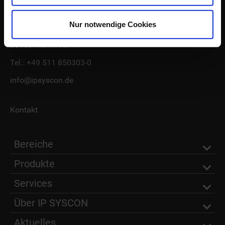
IP SYSCON GmbH
Nur notwendige Cookies
Warmbüchenkamp 4
30159 Hannover
Tel.:
+49 511 850303-0
info@ipsyscon.de
Kontakt
Bereiche
Produkte
Services
Über IP SYSCON
Aktuelles