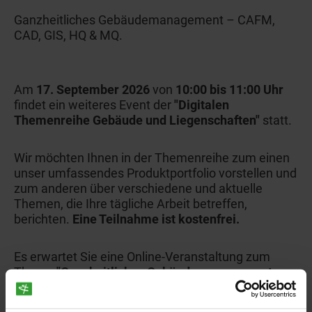
Ganzheitliches Gebäudemanagement – CAFM,
CAD, GIS, HQ & MQ.
Am
17. September 2026
von
10:00 bis 11:00 Uhr
findet ein weiteres Event der
"Digitalen
Themenreihe Gebäude und Liegenschaften"
statt.
Wir möchten Ihnen in der Themenreihe zum einen
unser umfassendes Produktportfolio vorstellen und
zum anderen über verschiedene und aktuelle
Themen, die Ihre tägliche Arbeit betreffen,
berichten.
Eine Teilnahme ist kostenfrei.
Es erwartet Sie eine Online-Veranstaltung zum
Thema
"Ganzheitliches Gebäudemanagement –
CAFM, CAD, GIS, HQ & MQ. Rechtsicherheit -
Effizienz - Bürgernah.".