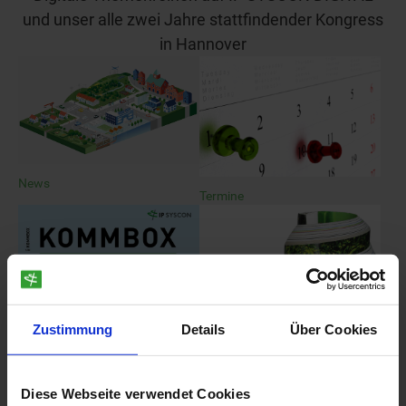
und unser alle zwei Jahre stattfindender Kongress
in Hannover
News
Termine
Zustimmung
Details
Über Cookies
KOMMBOX
Presse
Diese Webseite verwendet Cookies