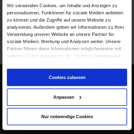
Wir verwenden Cookies, um Inhalte und Anzeigen zu
personalisieren, Funktionen für soziale Medien anbieten
zu können und die Zugriffe auf unsere Website zu
analysieren. Außerdem geben wir Informationen zu Ihrer
Kongress
IP SYSCON DIGITAL
Verwendung unserer Website an unsere Partner für
soziale Medien, Werbung und Analysen weiter. Unsere
Partner führen diese Informationen möglicherweise mit
weiteren Daten zusammen, die Sie ihnen bereitgestellt
haben oder die sie im Rahmen Ihrer Nutzung der Dienste
gesammelt haben.
IP SYSCON GmbH
Cookies zulassen
Warmbüchenkamp 4
30159 Hannover
Anpassen
Tel.:
+49 511 850303-0
Nur notwendige Cookies
info@ipsyscon.de