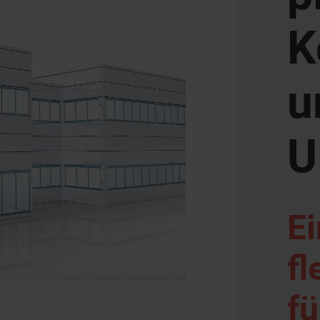
K
u
U
E
fl
fü