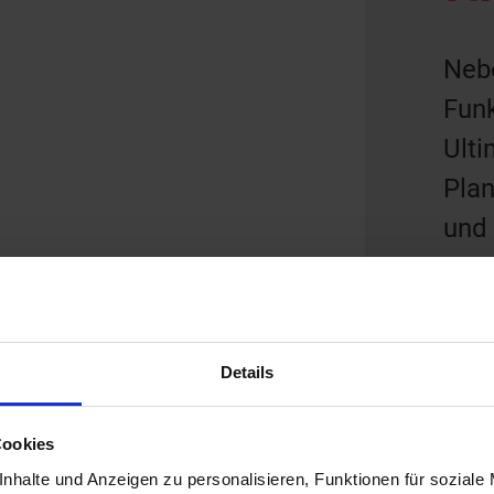
Neb
Funk
Ulti
Plan
und 
Kom
Syst
sta
Details
aus 
p
Cookies
D
nhalte und Anzeigen zu personalisieren, Funktionen für soziale