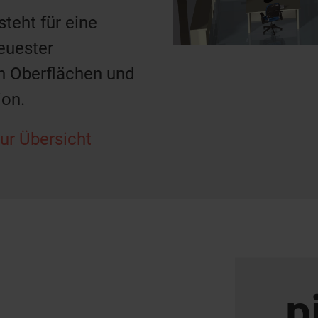
eht für eine
euester
n Oberflächen und
ion.
ur Übersicht
p