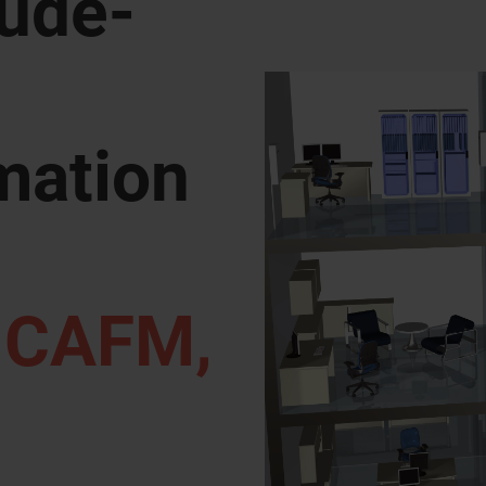
äude-
mation
n CAFM,