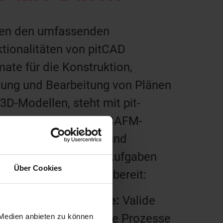
en den umfassenden
tionalitäten von pitCAD
mate für die Konstruktion,
ung und Bearbeitung von Plänen
3D-Modellen, steht mit pit-
munal das zentrale CAFM-
em für alle prozess- und
mmdatenbezogenen Aufgaben
Über Cookies
dem Gebäudebetrieb bereit:
it-Kommunal Gebäude:
Valide
aten und durchgängige Prozesse
 Medien anbieten zu können