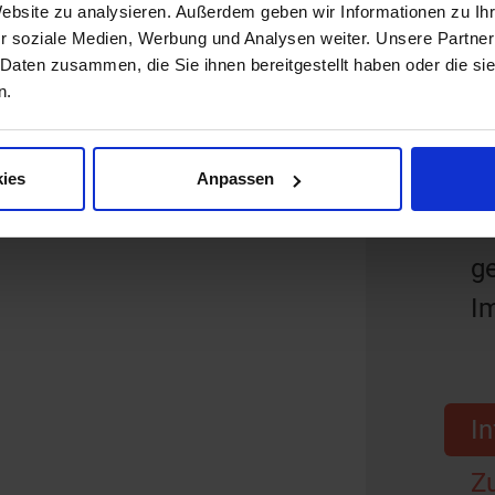
Website zu analysieren. Außerdem geben wir Informationen zu I
fü
r soziale Medien, Werbung und Analysen weiter. Unsere Partner
M
 Daten zusammen, die Sie ihnen bereitgestellt haben oder die s
n.
p
o
ies
Anpassen
H
F
g
I
In
Zu