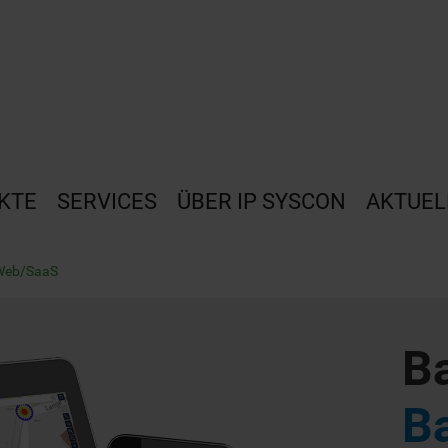
KTE
SERVICES
ÜBER IP SYSCON
AKTUEL
Web/SaaS
B
B