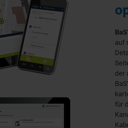
o
BaS
auf 
Deta
Seit
der 
BaS
kar
für 
Kan
Kabe