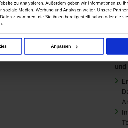
F
Website zu analysieren. Außerdem geben wir Informationen zu I
On
r soziale Medien, Werbung und Analysen weiter. Unsere Partner
 Daten zusammen, die Sie ihnen bereitgestellt haben oder die s
m
n.
Op
T
ies
Anpassen
oper
und
E
Da
Ar
In
T