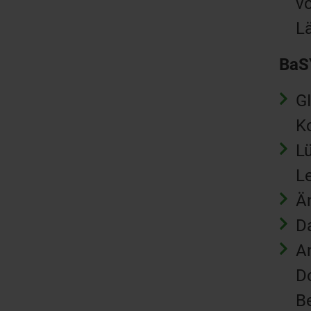
v
L
BaS
GI
K
L
Le
Ä
D
A
D
B