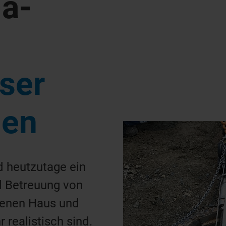
-a-
ser
nen
 heutzutage ein
d Betreuung von
enen Haus und
r realistisch sind.