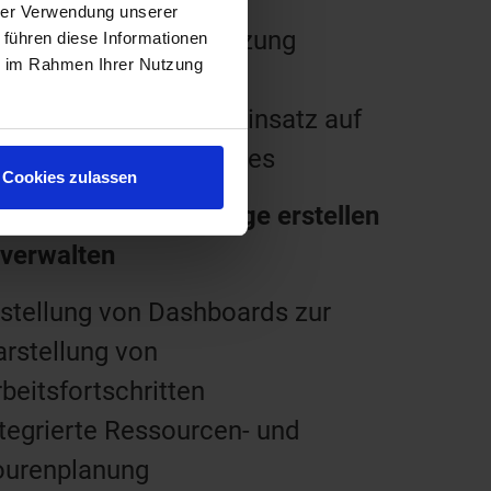
otos im Außendienst
hrer Verwendung unserer
line- oder Offlinenutzung
 führen diese Informationen
ie im Rahmen Ihrer Nutzung
öglich
timiert für mobilen Einsatz auf
ablets und Smartphones
Cookies zulassen
a manager – Aufträge erstellen
 verwalten
rstellung von Dashboards zur
rstellung von
beitsfortschritten
tegrierte Ressourcen- und
ourenplanung