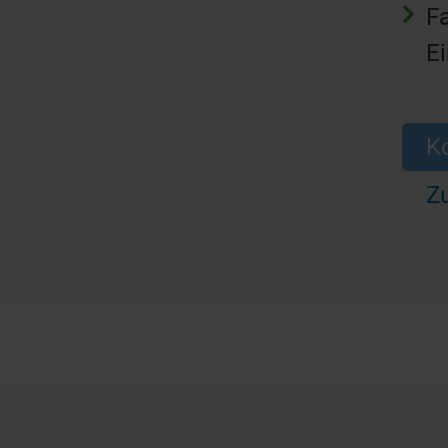
F
E
K
Zu