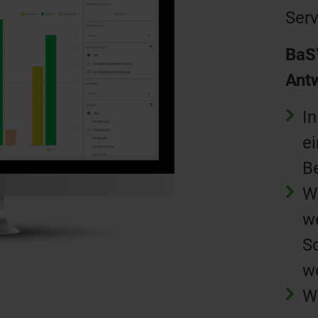
Serv
BaS
Ant
I
ei
B
W
w
S
w
W