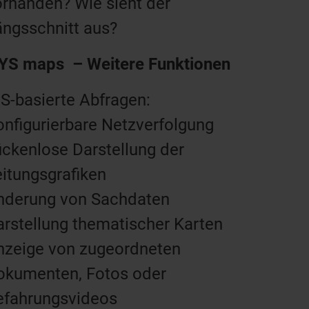
orhanden? Wie sieht der
ängsschnitt aus?
YS maps
– Weitere Funktionen
S-basierte Abfragen:
onfigurierbare Netzverfolgung
ückenlose Darstellung der
itungsgrafiken
nderung von Sachdaten
arstellung thematischer Karten
nzeige von zugeordneten
okumenten, Fotos oder
efahrungsvideos