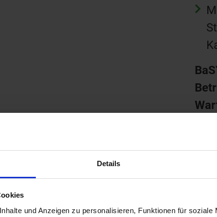
M
S
Ka
BaS
Bet
War
D
u
A
Details
Zu
Cookies
A
nhalte und Anzeigen zu personalisieren, Funktionen für soziale