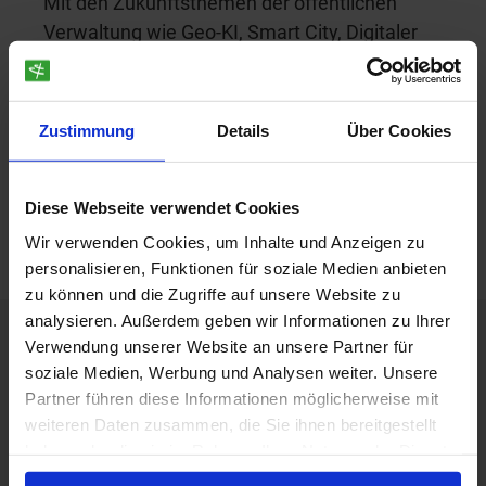
Mit den Zukunftsthemen der öffentlichen
Verwaltung wie Geo-KI, Smart City, Digitaler
Zwilling und kommunaler Wärmeplanung sind
wir ebenso vertraut wie mit der Umsetzung
praxisorientierter Digitalisierungsansätze.
Zustimmung
Details
Über Cookies
30 Jahre Erfahrung, geprägt von Kontinuität
und Ideenreichtum, bilden neben den
Diese Webseite verwendet Cookies
langjährigen Esri Gold- und pit-cup-
Wir verwenden Cookies, um Inhalte und Anzeigen zu
Partnerschaften unser Erfolgsrezept.
personalisieren, Funktionen für soziale Medien anbieten
zu können und die Zugriffe auf unsere Website zu
analysieren. Außerdem geben wir Informationen zu Ihrer
Verwendung unserer Website an unsere Partner für
soziale Medien, Werbung und Analysen weiter. Unsere
Partner führen diese Informationen möglicherweise mit
weiteren Daten zusammen, die Sie ihnen bereitgestellt
haben oder die sie im Rahmen Ihrer Nutzung der Dienste
gesammelt haben.