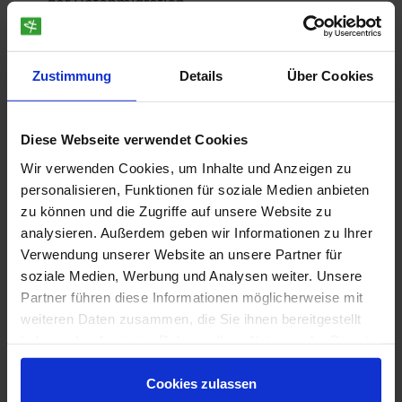
der Datenmigration.
Ein vorgeschaltetes Matching analysiert,
welche Ihrer Daten an welche Stellen in der
Zustimmung
Details
Über Cookies
Datenbank passen und wo möglicherweise
noch offene Fragen zu klären sind. Eine
Datenmigration kann im Optimalfall nicht
Diese Webseite verwendet Cookies
nur zur Übernahme der Daten, sondern
Wir verwenden Cookies, um Inhalte und Anzeigen zu
auch zu einer grundsätzlichen
personalisieren, Funktionen für soziale Medien anbieten
Qualitätsverbesserung Ihrer
zu können und die Zugriffe auf unsere Website zu
analysieren. Außerdem geben wir Informationen zu Ihrer
Ausgangsdaten führen.
Verwendung unserer Website an unsere Partner für
Der Aufwand für eine erfolgreiche
soziale Medien, Werbung und Analysen weiter. Unsere
Datenmigration sollte nicht unterschätzt
Partner führen diese Informationen möglicherweise mit
weiteren Daten zusammen, die Sie ihnen bereitgestellt
werden. Hier zu sparen, wäre der falsche
haben oder die sie im Rahmen Ihrer Nutzung der Dienste
Ansatz, denn Ihre Daten repräsentieren
gesammelt haben.
den eigentlichen Wert Ihrer Arbeit.
Cookies zulassen