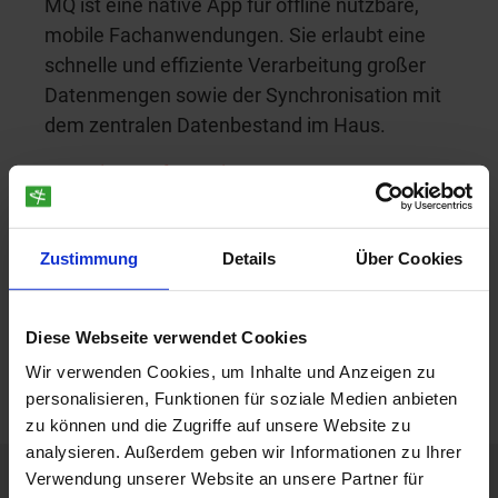
MQ ist eine native App für offline nutzbare,
mobile Fachanwendungen. Sie erlaubt eine
schnelle und effiziente Verarbeitung großer
Datenmengen sowie der Synchronisation mit
dem zentralen Datenbestand im Haus.
Weitere Informationen zu MQ
Zustimmung
Details
Über Cookies
Infomaterial anfordern
Zurück zur Übersicht
Diese Webseite verwendet Cookies
Wir verwenden Cookies, um Inhalte und Anzeigen zu
personalisieren, Funktionen für soziale Medien anbieten
zu können und die Zugriffe auf unsere Website zu
analysieren. Außerdem geben wir Informationen zu Ihrer
Verwendung unserer Website an unsere Partner für