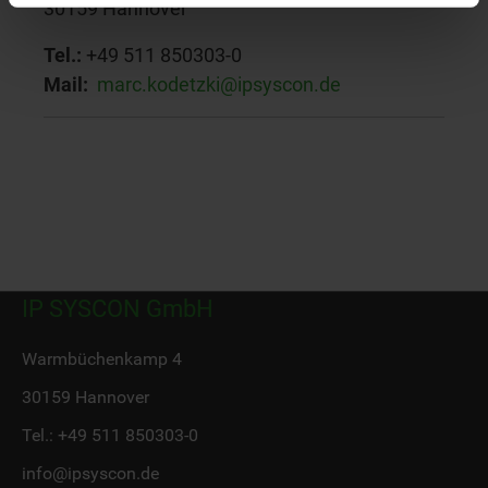
30159 Hannover
Tel.:
+49 511 850303-0
Mail:
marc.kodetzki@ipsyscon.de
IP SYSCON GmbH
Warmbüchenkamp 4
30159 Hannover
Tel.:
+49 511 850303-0
info@ipsyscon.de