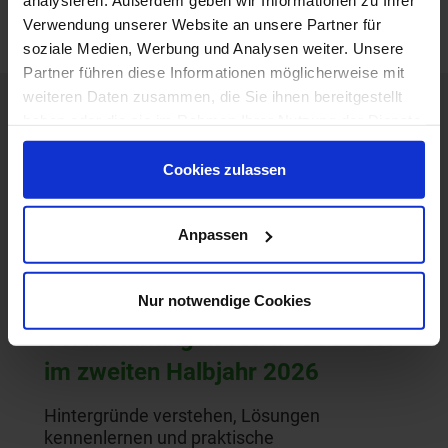
analysieren. Außerdem geben wir Informationen zu Ihrer
Verwendung unserer Website an unsere Partner für
soziale Medien, Werbung und Analysen weiter. Unsere
Partner führen diese Informationen möglicherweise mit
weiteren Daten zusammen, die Sie ihnen bereitgestellt
News
haben oder die sie im Rahmen Ihrer Nutzung der Dienste
gesammelt haben.
Cookies zulassen
→ alle News anzeigen
Anpassen
05.08.2026
XPlanung live erleben –
Nur notwendige Cookies
Veranstaltungen von IP SYSCON
im zweiten Halbjahr 2026
Hintergründe verstehen, Lösungen
kennenlernen und praktische