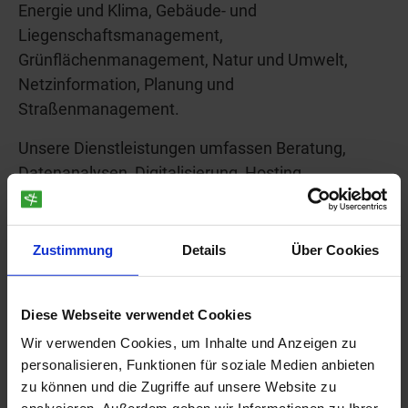
Energie und Klima, Gebäude- und
Liegenschaftsmanagement,
Grünflächenmanagement, Natur und Umwelt,
Netzinformation, Planung und
Straßenmanagement.
Unsere Dienstleistungen umfassen Beratung,
Datenanalysen, Digitalisierung, Hosting,
Schulungen, Netzwerkdienstleistungen,
Installation, Wartung und Support.
Zustimmung
Details
Über Cookies
Unser Anspruch:
Alles aus einer Hand
, um
räumliche Fragestellungen nachhaltig zu lösen.
Lassen Sie uns gemeinsam Ihre Projekte
Diese Webseite verwendet Cookies
voranbringen!
Wir verwenden Cookies, um Inhalte und Anzeigen zu
personalisieren, Funktionen für soziale Medien anbieten
zu können und die Zugriffe auf unsere Website zu