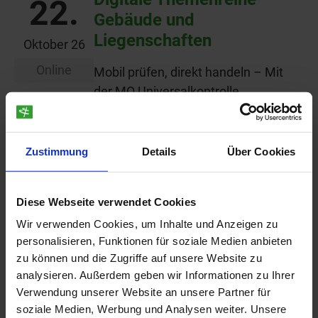
22.
Gebäude und
Liegenschaften
Oktober 26
Online
Mobil prüfen, direkt handeln – Mit
der MQ Universalkontrolle
Hausmeister und technisches
Personal effizient steuern
Zustimmung
Details
Über Cookies
Weiterlesen
Partnerwebinar mit Esri:
22.
Der digitale
Diese Webseite verwendet Cookies
Planungszwilling
Oktober 26
Wir verwenden Cookies, um Inhalte und Anzeigen zu
personalisieren, Funktionen für soziale Medien anbieten
IP SYSCON, vertiGIS und Esri
zu können und die Zugriffe auf unsere Website zu
Deutschland veranstalten
analysieren. Außerdem geben wir Informationen zu Ihrer
gemeinsam ein Webinar zum
Verwendung unserer Website an unsere Partner für
Thema Der digitale Planungszwilling
soziale Medien, Werbung und Analysen weiter. Unsere