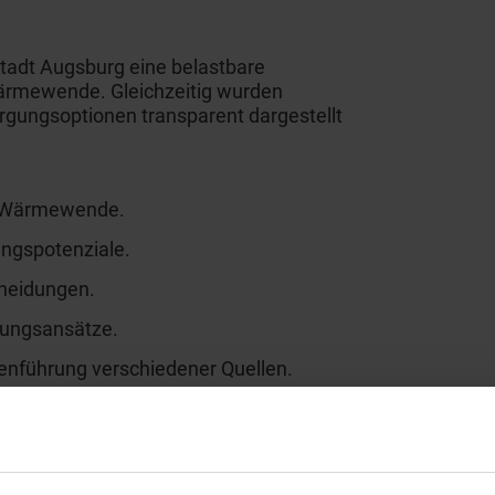
tadt Augsburg eine belastbare
Wärmewende. Gleichzeitig wurden
rgungsoptionen transparent dargestellt
ie Wärmewende.
ngspotenziale.
cheidungen.
gungsansätze.
enführung verschiedener Quellen.
 Transformationspfade für die
onders deutlich wurde die wichtige
tegrierten Infrastrukturentwicklung,