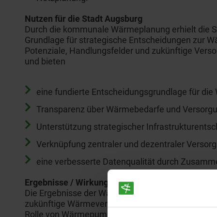
Nutzen für die Stadt Augsburg
Durch die kommunale Wärmeplanung erhielt die S
Grundlage für strategische Entscheidungen zur 
Potenziale, Handlungsfelder und zukünftige Verso
und bieten
eine fundierte Entscheidungsgrundlage für d
Transparenz über Wärmebedarfe und Versorgu
Unterstützung strategischer Infrastrukturents
Verknüpfung zentraler und dezentraler Versor
eine verbesserte Datenqualität durch Zusamm
Ergebnisse / Wirkung
Die Ergebnisse der Wärmeplanung zeigen konkrete
zukünftige Wärmeversorgung in Augsburg auf. Bes
Rolle von Wärmepumpen, Wärmenetzen und einer in