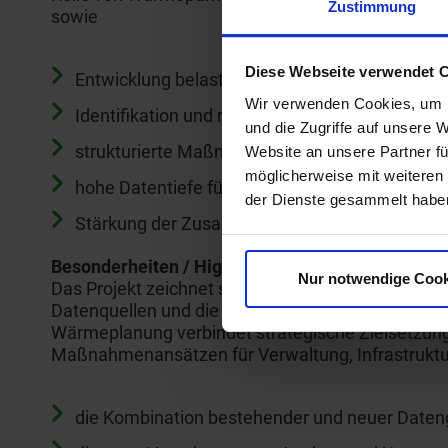
Zustimmung
sowie
Diese Webseite verwendet 
Entwicklung belastbarer Wärmeversorgungsszen
Wir verwenden Cookies, um I
Identifikation und räumliche Bewertung erneu
und die Zugriffe auf unsere 
strukturierte Maßnahmenplanung in sieben Th
Website an unsere Partner fü
möglicherweise mit weiteren
hohe Datentiefe für GIS-gestützte Analysen.
der Dienste gesammelt habe
Stärkung der Zusammenarbeit zwischen Komm
Besonderheiten / Highlights
Nur notwendige Cook
Das Projekt zeichnet sich insbesondere durch die
Datenquellen und die enge Verzahnung von Analy
Wärmeplanung verbindet strategische Zielsetzun
Maßnahmenansätzen für Verwaltung, Infrastruktu
die Kombination bestehender und neuer Daten