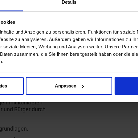
Details
Cookies
arien bis zur Klimaneutralität.
nhalte und Anzeigen zu personalisieren, Funktionen für soziale
erbarer Wärmequellen.
Website zu analysieren. Außerdem geben wir Informationen zu I
emenclustern.
r soziale Medien, Werbung und Analysen weiter. Unsere Partner
 Daten zusammen, die Sie ihnen bereitgestellt haben oder die s
n.
une und Versorgern.
ies
Anpassen
 Kombination verschiedener
se und Umsetzung aus. Die
gen mit konkreten
r und Bürger durch
grundlagen.