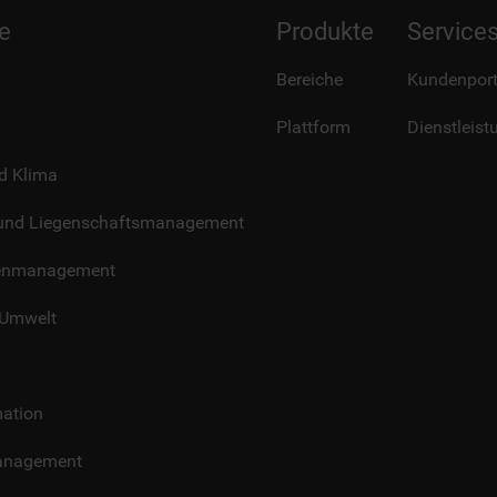
e
Produkte
Service
Bereiche
Kundenport
Plattform
Dienstleist
d Klima
und Liegenschaftsmanagement
henmanagement
 Umwelt
mation
anagement