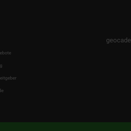
geocad
ebote
eg
eitgeber
de