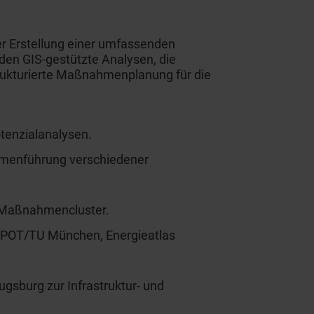
er Erstellung einer umfassenden
en GIS-gestützte Analysen, die
rukturierte Maßnahmenplanung für die
otenzialanalysen.
mmenführung verschiedener
d Maßnahmencluster.
eoSPOT/TU München, Energieatlas
sburg zur Infrastruktur- und