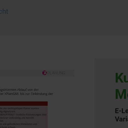
cht
Ku
M
E-L
Var