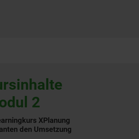
rsinhalte
odul 2
earningkurs XPlanung
ianten den Umsetzung