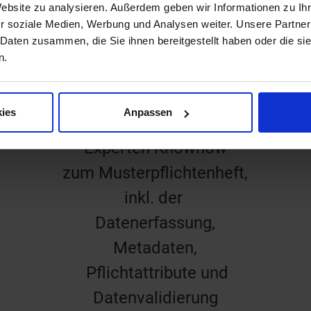
Website zu analysieren. Außerdem geben wir Informationen zu I
r soziale Medien, Werbung und Analysen weiter. Unsere Partner
 Daten zusammen, die Sie ihnen bereitgestellt haben oder die s
n.
Erweitern Sie Ihr Wissen
um relevante
ies
Anpassen
Informationen und
Experten Knowhow
zum Musterpflichtenheft,
inkl. der
Datenerfassung,
Metadaten,
Pflichtattribute und
Datenvalidierung