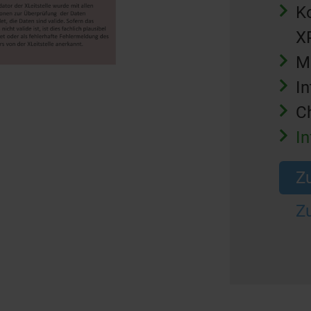
K
X
Mu
I
C
In
Z
Zu