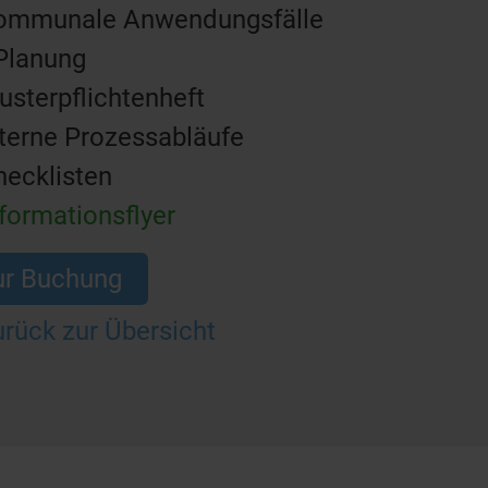
ommunale Anwendungsfälle
Planung
sterpflichtenheft
nterne Prozessabläufe
hecklisten
formationsflyer
ur Buchung
rück zur Übersicht