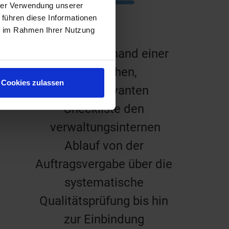
hrer Verwendung unserer
 führen diese Informationen
ie im Rahmen Ihrer Nutzung
Prüfen Sie anhand einer
praktischen,
Cookies zulassen
praxisrelevanten
Checkliste den
verwaltungsinternen
Ablauf von der
Auftragsvergabe über die
systematische
Qualitätsprüfung bis hin
zur Einbindung