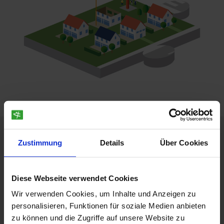
Das steckt dahinter
Zustimmung
Details
Über Cookies
Das bietet die IP Planzeichendatenbank
Diese Webseite verwendet Cookies
Der Vorteil liegt auf der Hand
Wir verwenden Cookies, um Inhalte und Anzeigen zu
personalisieren, Funktionen für soziale Medien anbieten
zu können und die Zugriffe auf unsere Website zu