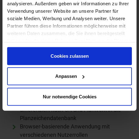
analysieren. Außerdem geben wir Informationen zu Ihrer
Verwendung unserer Website an unsere Partner für
soziale Medien, Werbung und Analysen weiter. Unsere
Partner führen diese Informationen möglicherweise mit
weiteren Daten zusammen, die Sie ihnen bereitgestellt
Das steckt dahinter
haben oder die sie im Rahmen Ihrer Nutzung der Dienste
gesammelt haben.
Cookies zulassen
Ein Übersetzungstool von
Bestandsplanzeichen in die Struktur von IP
Planung und XPlanung
Anpassen
Übersetzung von allen XPlan-konformen
Planwerken möglich
Nur notwendige Cookies
Import der eigenen Planzeichen
differenziert nach Ort und Planwerk in die
Planzeichendatenbank
Browser-basierende Anwendung mit
verschiedenen Nutzerrollen